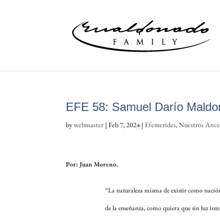
EFE 58: Samuel Darío Maldon
by
webmaster
|
Feb 7, 2024
|
Efemerides
,
Nuestros Ance
Por: Juan Moreno.
“La naturaleza misma de existir como nación 
de la enseñanza, como quiera que sin luz intele