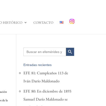
O HISTÓRICO
CONTACTO
Search Button
Search
for:
Entradas recientes
EFE 81: Cumpleaños 113 de
Iván Darío Maldonado
EFE 80: En diciembre de 1893
tución
Samuel Darío Maldonado se
s de la