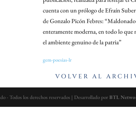
cuenta con un prólogo de Efraín Suber
de Gonzalo Picón Febres: “Maldonado 
enteramente moderna, en todo lo que na
el ambiente genuino de la patria”
gem-poesias-lr
VOLVER AL ARCHI
 - Todos los derechos reservados | Desarrollado por
BTL Netwo