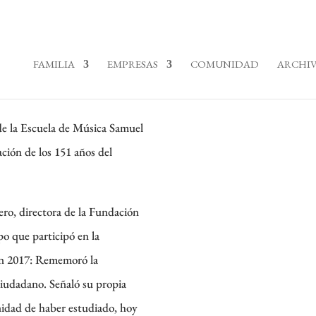
FAMILIA
EMPRESAS
COMUNIDAD
ARCHIV
a de música Samuel y Lola Maldonado
 de la Escuela de Música Samuel
ión de los 151 años del
ero, directora de la Fundación
 que participó en la
 en 2017: Rememoró la
ciudadano. Señaló su propia
unidad de haber estudiado, hoy